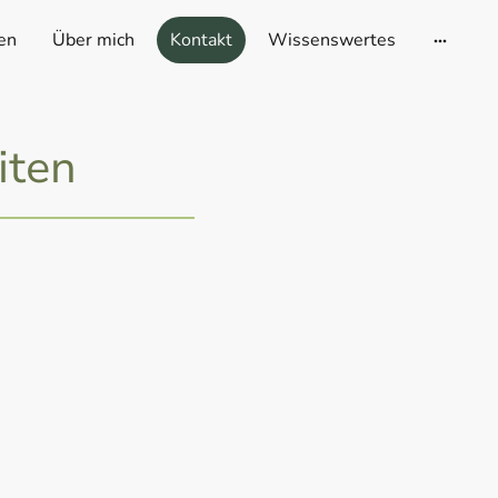
en
Über mich
Kontakt
Wissenswertes
iten
ag:
:
tag:
: